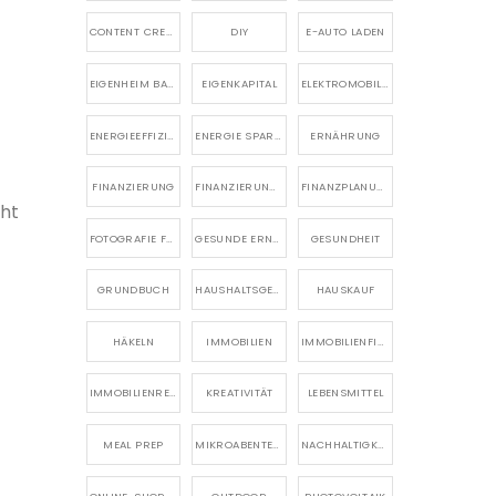
CONTENT CREATION
DIY
E-AUTO LADEN
EIGENHEIM BAUEN
EIGENKAPITAL
ELEKTROMOBILITÄT
ENERGIEEFFIZIENZ
ENERGIE SPAREN
ERNÄHRUNG
FINANZIERUNG
FINANZIERUNG EIGENHEIM
FINANZPLANUNG
cht
FOTOGRAFIE FÜR ANFÄNGER
GESUNDE ERNÄHRUNG
GESUNDHEIT
GRUNDBUCH
HAUSHALTSGERÄTE
HAUSKAUF
HÄKELN
IMMOBILIEN
IMMOBILIENFINANZIERUNG
IMMOBILIENRECHT
KREATIVITÄT
LEBENSMITTEL
MEAL PREP
MIKROABENTEUER
NACHHALTIGKEIT