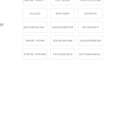
ONLINE-SHOPPING
OUTDOOR
PHOTOVOLTAIK
PILATES
RECHNER
REZEPTE
er
RÜCKENSCHMERZEN
SAUGROBOTER
SICHERHEIT
SMART HOME
SOLARANLAGE
SOLARENERGIE
STROM SPAREN
TECHNOLOGIE
ZEITMANAGEMENT