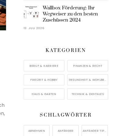
Wallbox Förderung: Ihr
Wegweiser zu den besten
Zuschüssen 2024
13. JULI 2026
KATEGORIEN
BERUF & KARRIERE
FINANZEN & RECHT
FREIZEIT & HOBBY
GESUNDHEIT & WOHLBEFINDEN
HAUS & GARTEN
TECHNIK & DIGITALES
ch
n,
SCHLAGWÖRTER
ABNEHMEN
ANFÄNGER
ANFÄNGER TIPPS