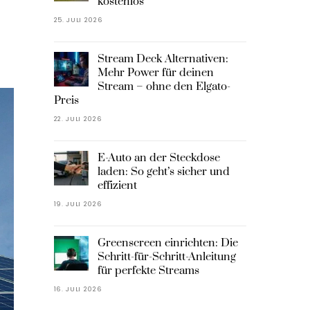
kostenlos
25. JULI 2026
Stream Deck Alternativen:
Mehr Power für deinen
Stream – ohne den Elgato-
Preis
22. JULI 2026
E-Auto an der Steckdose
laden: So geht’s sicher und
effizient
19. JULI 2026
Greenscreen einrichten: Die
Schritt-für-Schritt-Anleitung
für perfekte Streams
16. JULI 2026