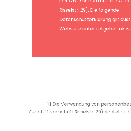
in 49762 Sustrum und der Gesc
Risselstr. 29). Die folgende
Datenschutzerklärung gilt aussc
Webseite unter ratgeberfokus
1.1 Die Verwendung von personenbezo
Geschäftsanschrift Risselstr. 29) richtet si