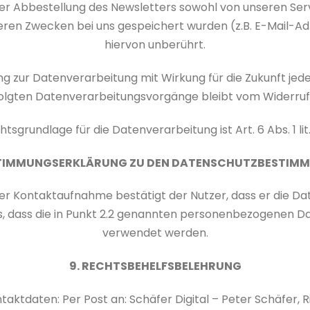
r Abbestellung des Newsletters sowohl von unseren Ser
nderen Zwecken bei uns gespeichert wurden (z.B. E-Mail-Ad
hiervon unberührt.
igung zur Datenverarbeitung mit Wirkung für die Zukunft jed
folgten Datenverarbeitungsvorgänge bleibt vom Widerruf
htsgrundlage für die Datenverarbeitung ist Art. 6 Abs. 1 li
STIMMUNGSERKLÄRUNG ZU DEN DATENSCHUTZBESTIM
er Kontaktaufnahme bestätigt der Nutzer, dass er die D
s, dass die in Punkt 2.2 genannten personenbezogenen D
verwendet werden.
9. RECHTSBEHELFSBELEHRUNG
taktdaten: Per Post an: Schäfer Digital – Peter Schäfer, Ri