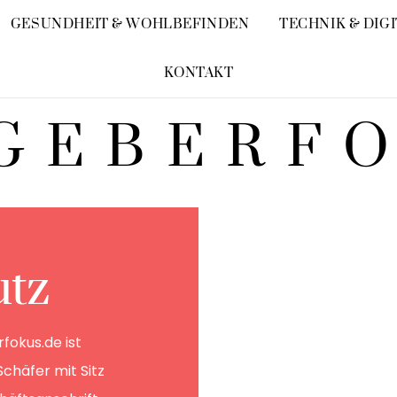
GESUNDHEIT & WOHLBEFINDEN
TECHNIK & DIG
KONTAKT
GEBERF
utz
fokus.de ist
Schäfer mit Sitz