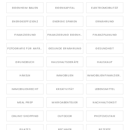
EIGENHEIM BAUEN
EIGENKAPITAL
ELEKTROMOBILITÄT
ENERGIEEFFIZIENZ
ENERGIE SPAREN
ERNÄHRUNG
FINANZIERUNG
FINANZIERUNG EIGENHEIM
FINANZPLANUNG
FOTOGRAFIE FÜR ANFÄNGER
GESUNDE ERNÄHRUNG
GESUNDHEIT
GRUNDBUCH
HAUSHALTSGERÄTE
HAUSKAUF
HÄKELN
IMMOBILIEN
IMMOBILIENFINANZIERUNG
IMMOBILIENRECHT
KREATIVITÄT
LEBENSMITTEL
MEAL PREP
MIKROABENTEUER
NACHHALTIGKEIT
ONLINE-SHOPPING
OUTDOOR
PHOTOVOLTAIK
PILATES
RECHNER
REZEPTE