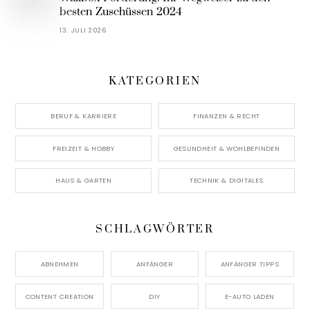
besten Zuschüssen 2024
13. JULI 2026
KATEGORIEN
BERUF & KARRIERE
FINANZEN & RECHT
FREIZEIT & HOBBY
GESUNDHEIT & WOHLBEFINDEN
HAUS & GARTEN
TECHNIK & DIGITALES
SCHLAGWÖRTER
ABNEHMEN
ANFÄNGER
ANFÄNGER TIPPS
CONTENT CREATION
DIY
E-AUTO LADEN