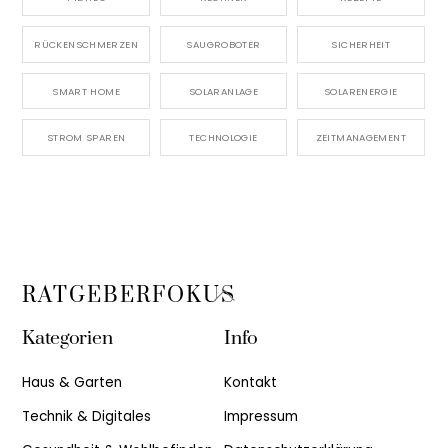
RÜCKENSCHMERZEN
SAUGROBOTER
SICHERHEIT
SMART HOME
SOLARANLAGE
SOLARENERGIE
STROM SPAREN
TECHNOLOGIE
ZEITMANAGEMENT
Back
RATGEBERFOKUS
To
Kategorien
Info
Top
Haus & Garten
Kontakt
Technik & Digitales
Impressum