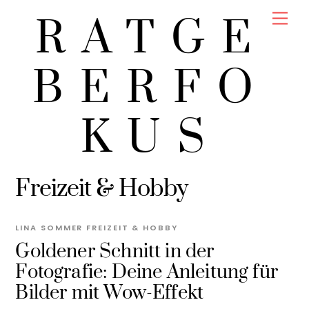
Skip
Men
RATGE
to
content
BERFO
KUS
Freizeit & Hobby
LINA SOMMER
FREIZEIT & HOBBY
Goldener Schnitt in der
Fotografie: Deine Anleitung für
Bilder mit Wow-Effekt