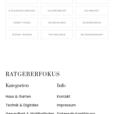
RÜCKENSCHMERZEN
SAUGROBOTER
SICHERHEIT
SMART HOME
SOLARANLAGE
SOLARENERGIE
STROM SPAREN
TECHNOLOGIE
ZEITMANAGEMENT
Back
RATGEBERFOKUS
To
Kategorien
Info
Top
Haus & Garten
Kontakt
Technik & Digitales
Impressum
Gesundheit & Wohlbefinden
Datenschutzerklärung