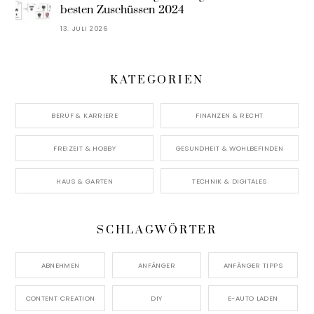
besten Zuschüssen 2024
13. JULI 2026
KATEGORIEN
BERUF & KARRIERE
FINANZEN & RECHT
FREIZEIT & HOBBY
GESUNDHEIT & WOHLBEFINDEN
HAUS & GARTEN
TECHNIK & DIGITALES
SCHLAGWÖRTER
ABNEHMEN
ANFÄNGER
ANFÄNGER TIPPS
CONTENT CREATION
DIY
E-AUTO LADEN