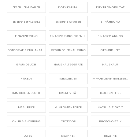
EIGENHEIM BAUEN
EIGENKAPITAL
ELEKTROMOBILITÄT
ENERGIEEFFIZIENZ
ENERGIE SPAREN
ERNÄHRUNG
FINANZIERUNG
FINANZIERUNG EIGENHEIM
FINANZPLANUNG
FOTOGRAFIE FÜR ANFÄNGER
GESUNDE ERNÄHRUNG
GESUNDHEIT
GRUNDBUCH
HAUSHALTSGERÄTE
HAUSKAUF
HÄKELN
IMMOBILIEN
IMMOBILIENFINANZIERUNG
IMMOBILIENRECHT
KREATIVITÄT
LEBENSMITTEL
MEAL PREP
MIKROABENTEUER
NACHHALTIGKEIT
ONLINE-SHOPPING
OUTDOOR
PHOTOVOLTAIK
PILATES
RECHNER
REZEPTE