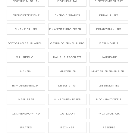
EIGENHEIM BAUEN
EIGENKAPITAL
ELEKTROMOBILITÄT
ENERGIEEFFIZIENZ
ENERGIE SPAREN
ERNÄHRUNG
FINANZIERUNG
FINANZIERUNG EIGENHEIM
FINANZPLANUNG
FOTOGRAFIE FÜR ANFÄNGER
GESUNDE ERNÄHRUNG
GESUNDHEIT
GRUNDBUCH
HAUSHALTSGERÄTE
HAUSKAUF
HÄKELN
IMMOBILIEN
IMMOBILIENFINANZIERUNG
IMMOBILIENRECHT
KREATIVITÄT
LEBENSMITTEL
MEAL PREP
MIKROABENTEUER
NACHHALTIGKEIT
ONLINE-SHOPPING
OUTDOOR
PHOTOVOLTAIK
PILATES
RECHNER
REZEPTE