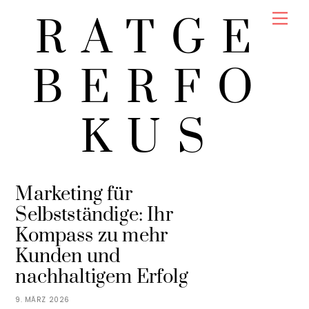
Skip
Men
RATGE
to
content
BERFO
KUS
LINA SOMMER
BERUF & KARRIERE
Marketing für
Selbstständige: Ihr
Kompass zu mehr
Kunden und
nachhaltigem Erfolg
9. MÄRZ 2026