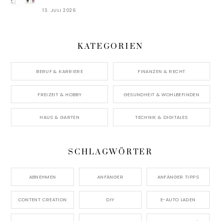
13. JULI 2026
KATEGORIEN
BERUF & KARRIERE
FINANZEN & RECHT
FREIZEIT & HOBBY
GESUNDHEIT & WOHLBEFINDEN
HAUS & GARTEN
TECHNIK & DIGITALES
SCHLAGWÖRTER
ABNEHMEN
ANFÄNGER
ANFÄNGER TIPPS
CONTENT CREATION
DIY
E-AUTO LADEN