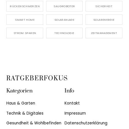
RÜCKENSCHMERZEN
SAUGROBOTER
SICHERHEIT
SMART HOME
SOLARANLAGE
SOLARENERGIE
STROM SPAREN
TECHNOLOGIE
ZEITMANAGEMENT
Back
RATGEBERFOKUS
To
Kategorien
Info
Top
Haus & Garten
Kontakt
Technik & Digitales
Impressum
Gesundheit & Wohlbefinden
Datenschutzerklärung