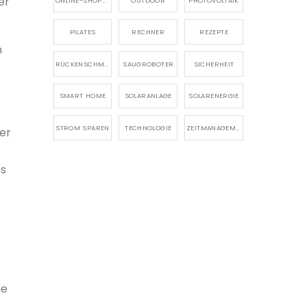
er
ONLINE-SHOPPING
OUTDOOR
PHOTOVOLTAIK
PILATES
RECHNER
REZEPTE
h
RÜCKENSCHMERZEN
SAUGROBOTER
SICHERHEIT
SMART HOME
SOLARANLAGE
SOLARENERGIE
STROM SPAREN
TECHNOLOGIE
ZEITMANAGEMENT
ler
es
ie