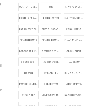
e
CONTENT CREATION
DIY
E-AUTO LADEN
EIGENHEIM BAUEN
EIGENKAPITAL
ELEKTROMOBILITÄT
ENERGIEEFFIZIENZ
ENERGIE SPAREN
ERNÄHRUNG
FINANZIERUNG
FINANZIERUNG EIGENHEIM
FINANZPLANUNG
FOTOGRAFIE FÜR ANFÄNGER
GESUNDE ERNÄHRUNG
GESUNDHEIT
GRUNDBUCH
HAUSHALTSGERÄTE
HAUSKAUF
l,
HÄKELN
IMMOBILIEN
IMMOBILIENFINANZIERUNG
IMMOBILIENRECHT
KREATIVITÄT
LEBENSMITTEL
as
MEAL PREP
MIKROABENTEUER
NACHHALTIGKEIT