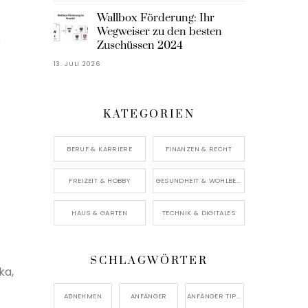
Wallbox Förderung: Ihr
Wegweiser zu den besten
r
Zuschüssen 2024
13. JULI 2026
KATEGORIEN
BERUF & KARRIERE
FINANZEN & RECHT
FREIZEIT & HOBBY
GESUNDHEIT & WOHLBEFINDEN
HAUS & GARTEN
TECHNIK & DIGITALES
SCHLAGWÖRTER
ka,
ABNEHMEN
ANFÄNGER
ANFÄNGER TIPPS