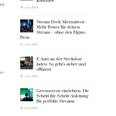
kostenlos
ist
25. JULI 2026
Stream Deck Alternativen:
Mehr Power für deinen
Stream – ohne den Elgato-
Preis
22. JULI 2026
E-Auto an der Steckdose
laden: So geht’s sicher und
effizient
em
19. JULI 2026
Greenscreen einrichten: Die
Schritt-für-Schritt-Anleitung
für perfekte Streams
16. JULI 2026