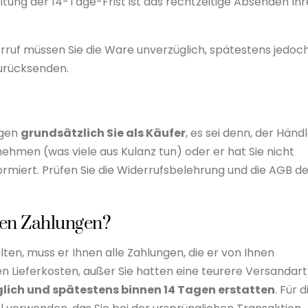
ltung der 14-Tage-Frist ist das rechtzeitige Absenden Ihr
uf müssen Sie die Ware unverzüglich, spätestens jedoc
zurücksenden.
agen
grundsätzlich Sie als Käufer
, es sei denn, der Händ
ernehmen (was viele aus Kulanz tun) oder er hat Sie nicht
rmiert. Prüfen Sie die Widerrufsbelehrung und die AGB d
eten Zahlungen?
ten, muss er Ihnen alle Zahlungen, die er von Ihnen
en Lieferkosten, außer Sie hatten eine teurere Versandart
lich und spätestens binnen 14 Tagen erstatten
. Für d