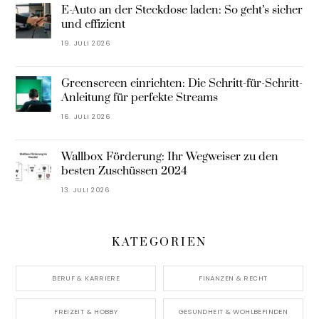
E-Auto an der Steckdose laden: So geht’s sicher
und effizient
19. JULI 2026
Greenscreen einrichten: Die Schritt-für-Schritt-
Anleitung für perfekte Streams
16. JULI 2026
Wallbox Förderung: Ihr Wegweiser zu den
besten Zuschüssen 2024
13. JULI 2026
KATEGORIEN
BERUF & KARRIERE
FINANZEN & RECHT
FREIZEIT & HOBBY
GESUNDHEIT & WOHLBEFINDEN