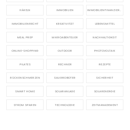
HÄKELN
IMMOBILIEN
IMMOBILIENFINANZIERUNG
IMMOBILIENRECHT
KREATIVITÄT
LEBENSMITTEL
MEAL PREP
MIKROABENTEUER
NACHHALTIGKEIT
ONLINE-SHOPPING
OUTDOOR
PHOTOVOLTAIK
PILATES
RECHNER
REZEPTE
RÜCKENSCHMERZEN
SAUGROBOTER
SICHERHEIT
SMART HOME
SOLARANLAGE
SOLARENERGIE
STROM SPAREN
TECHNOLOGIE
ZEITMANAGEMENT