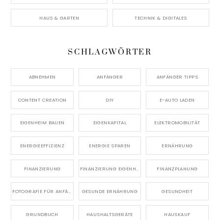
HAUS & GARTEN
TECHNIK & DIGITALES
SCHLAGWÖRTER
ABNEHMEN
ANFÄNGER
ANFÄNGER TIPPS
CONTENT CREATION
DIY
E-AUTO LADEN
EIGENHEIM BAUEN
EIGENKAPITAL
ELEKTROMOBILITÄT
ENERGIEEFFIZIENZ
ENERGIE SPAREN
ERNÄHRUNG
FINANZIERUNG
FINANZIERUNG EIGENHEIM
FINANZPLANUNG
FOTOGRAFIE FÜR ANFÄNGER
GESUNDE ERNÄHRUNG
GESUNDHEIT
GRUNDBUCH
HAUSHALTSGERÄTE
HAUSKAUF