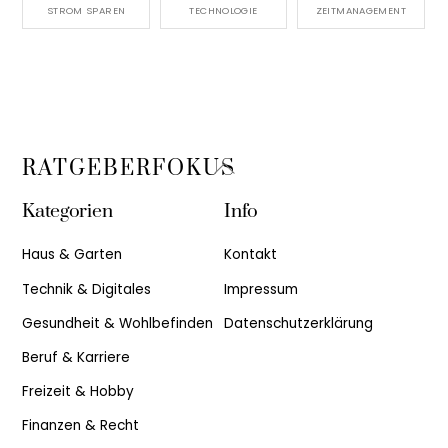
STROM SPAREN
TECHNOLOGIE
ZEITMANAGEMENT
Back
RATGEBERFOKUS
To
Kategorien
Info
Top
Haus & Garten
Kontakt
Technik & Digitales
Impressum
Gesundheit & Wohlbefinden
Datenschutzerklärung
Beruf & Karriere
Freizeit & Hobby
Finanzen & Recht