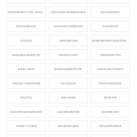
FOTOGRAFIE FÜR ANFÄNGER
GESUNDE ERNÄHRUNG
GESUNDHEIT
GRUNDBUCH
HAUSHALTSGERÄTE
HAUSKAUF
HÄKELN
IMMOBILIEN
IMMOBILIENFINANZIERUNG
IMMOBILIENRECHT
KREATIVITÄT
LEBENSMITTEL
MEAL PREP
MIKROABENTEUER
NACHHALTIGKEIT
ONLINE-SHOPPING
OUTDOOR
PHOTOVOLTAIK
PILATES
RECHNER
REZEPTE
RÜCKENSCHMERZEN
SAUGROBOTER
SICHERHEIT
SMART HOME
SOLARANLAGE
SOLARENERGIE