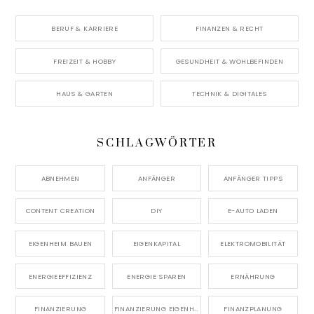
BERUF & KARRIERE
FINANZEN & RECHT
FREIZEIT & HOBBY
GESUNDHEIT & WOHLBEFINDEN
HAUS & GARTEN
TECHNIK & DIGITALES
SCHLAGWÖRTER
ABNEHMEN
ANFÄNGER
ANFÄNGER TIPPS
CONTENT CREATION
DIY
E-AUTO LADEN
EIGENHEIM BAUEN
EIGENKAPITAL
ELEKTROMOBILITÄT
ENERGIEEFFIZIENZ
ENERGIE SPAREN
ERNÄHRUNG
FINANZIERUNG
FINANZIERUNG EIGENHEIM
FINANZPLANUNG