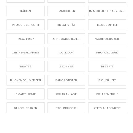
HÄKELN
IMMOBILIEN
IMMOBILIENFINANZIERUNG
IMMOBILIENRECHT
KREATIVITÄT
LEBENSMITTEL
MEAL PREP
MIKROABENTEUER
NACHHALTIGKEIT
ONLINE-SHOPPING
OUTDOOR
PHOTOVOLTAIK
PILATES
RECHNER
REZEPTE
RÜCKENSCHMERZEN
SAUGROBOTER
SICHERHEIT
SMART HOME
SOLARANLAGE
SOLARENERGIE
STROM SPAREN
TECHNOLOGIE
ZEITMANAGEMENT