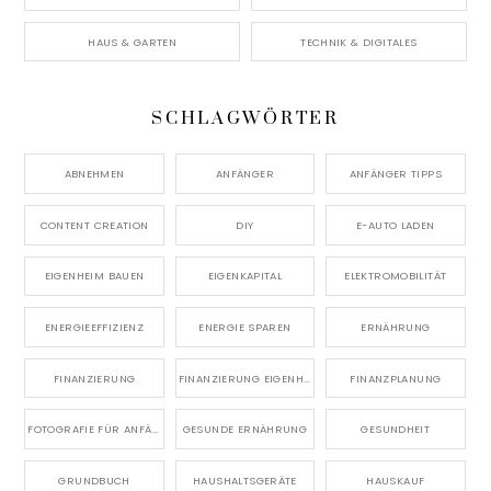
HAUS & GARTEN
TECHNIK & DIGITALES
SCHLAGWÖRTER
ABNEHMEN
ANFÄNGER
ANFÄNGER TIPPS
CONTENT CREATION
DIY
E-AUTO LADEN
EIGENHEIM BAUEN
EIGENKAPITAL
ELEKTROMOBILITÄT
ENERGIEEFFIZIENZ
ENERGIE SPAREN
ERNÄHRUNG
FINANZIERUNG
FINANZIERUNG EIGENHEIM
FINANZPLANUNG
FOTOGRAFIE FÜR ANFÄNGER
GESUNDE ERNÄHRUNG
GESUNDHEIT
GRUNDBUCH
HAUSHALTSGERÄTE
HAUSKAUF