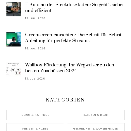
E-Auto an der Steckdose laden: So geht’s sicher
und effizient
19. JULI 2026
Greenscreen einrichten: Die Schritt-für-Schritt-
Anleitung für perfekte Streams
16. JULI 2026
Wallbox Förderung: Ihr Wegweiser zu den
besten Zuschüssen 2024
13. JULI 2026
KATEGORIEN
BERUF & KARRIERE
FINANZEN & RECHT
FREIZEIT & HOBBY
GESUNDHEIT & WOHLBEFINDEN