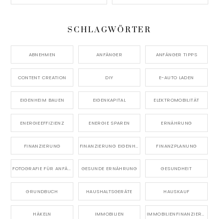
SCHLAGWÖRTER
ABNEHMEN
ANFÄNGER
ANFÄNGER TIPPS
CONTENT CREATION
DIY
E-AUTO LADEN
EIGENHEIM BAUEN
EIGENKAPITAL
ELEKTROMOBILITÄT
ENERGIEEFFIZIENZ
ENERGIE SPAREN
ERNÄHRUNG
FINANZIERUNG
FINANZIERUNG EIGENHEIM
FINANZPLANUNG
FOTOGRAFIE FÜR ANFÄNGER
GESUNDE ERNÄHRUNG
GESUNDHEIT
GRUNDBUCH
HAUSHALTSGERÄTE
HAUSKAUF
HÄKELN
IMMOBILIEN
IMMOBILIENFINANZIERUNG