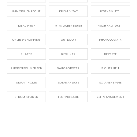
IMMOBILIENRECHT
KREATIVITÄT
LEBENSMITTEL
MEAL PREP
MIKROABENTEUER
NACHHALTIGKEIT
ONLINE-SHOPPING
OUTDOOR
PHOTOVOLTAIK
PILATES
RECHNER
REZEPTE
RÜCKENSCHMERZEN
SAUGROBOTER
SICHERHEIT
SMART HOME
SOLARANLAGE
SOLARENERGIE
STROM SPAREN
TECHNOLOGIE
ZEITMANAGEMENT