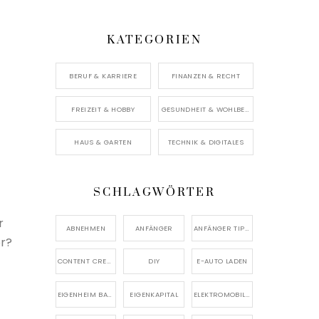
KATEGORIEN
BERUF & KARRIERE
FINANZEN & RECHT
FREIZEIT & HOBBY
GESUNDHEIT & WOHLBEFINDEN
HAUS & GARTEN
TECHNIK & DIGITALES
SCHLAGWÖRTER
r
ABNEHMEN
ANFÄNGER
ANFÄNGER TIPPS
or?
CONTENT CREATION
DIY
E-AUTO LADEN
EIGENHEIM BAUEN
EIGENKAPITAL
ELEKTROMOBILITÄT