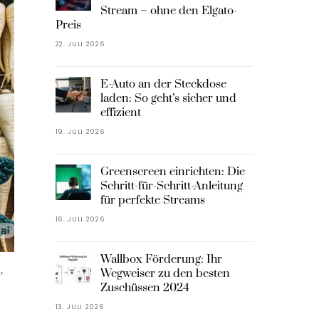
Stream – ohne den Elgato-
Preis
22. JULI 2026
E-Auto an der Steckdose
laden: So geht’s sicher und
effizient
19. JULI 2026
Greenscreen einrichten: Die
Schritt-für-Schritt-Anleitung
für perfekte Streams
16. JULI 2026
Wallbox Förderung: Ihr
N
,
Wegweiser zu den besten
Zuschüssen 2024
13. JULI 2026