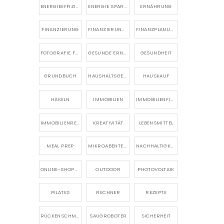
ENERGIEEFFIZIENZ
ENERGIE SPAREN
ERNÄHRUNG
FINANZIERUNG
FINANZIERUNG EIGENHEIM
FINANZPLANUNG
FOTOGRAFIE FÜR ANFÄNGER
GESUNDE ERNÄHRUNG
GESUNDHEIT
GRUNDBUCH
HAUSHALTSGERÄTE
HAUSKAUF
HÄKELN
IMMOBILIEN
IMMOBILIENFINANZIERUNG
IMMOBILIENRECHT
KREATIVITÄT
LEBENSMITTEL
MEAL PREP
MIKROABENTEUER
NACHHALTIGKEIT
ONLINE-SHOPPING
OUTDOOR
PHOTOVOLTAIK
PILATES
RECHNER
REZEPTE
RÜCKENSCHMERZEN
SAUGROBOTER
SICHERHEIT