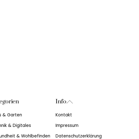
Back
egorien
Info
To
s & Garten
Kontakt
Top
nik & Digitales
Impressum
undheit & Wohlbefinden
Datenschutzerklärung