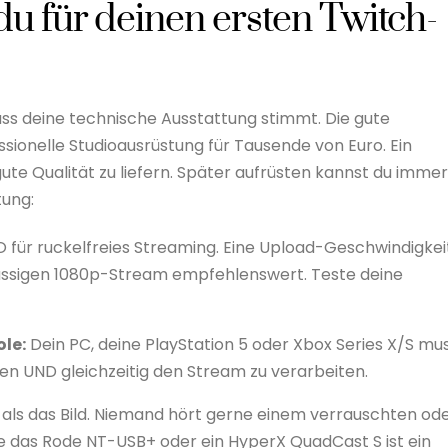
u für deinen ersten Twitch-
dass deine technische Ausstattung stimmt. Die gute
ssionelle Studioausrüstung für Tausende von Euro. Ein
gute Qualität zu liefern. Später aufrüsten kannst du immer
tung:
 für ruckelfreies Streaming. Eine Upload-Geschwindigkei
flüssigen 1080p-Stream empfehlenswert. Teste deine
le:
Dein PC, deine PlayStation 5 oder Xbox Series X/S mu
ellen UND gleichzeitig den Stream zu verarbeiten.
r als das Bild. Niemand hört gerne einem verrauschten od
e das Rode NT-USB+ oder ein HyperX QuadCast S ist ein