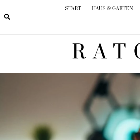
Skip
START
HAUS & GARTEN
to
Search
content
RAT