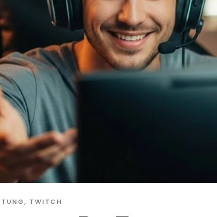
ITUNG
,
TWITCH