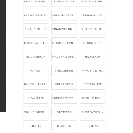
EIGENHEIM BAUEN
EIGENKAPITAL
ELEKTROMOBILITÄT
ENERGIEEFFIZIENZ
ENERGIE SPAREN
ERNÄHRUNG
FINANZIERUNG
FINANZIERUNG EIGENHEIM
FINANZPLANUNG
FOTOGRAFIE FÜR ANFÄNGER
GESUNDE ERNÄHRUNG
GESUNDHEIT
GRUNDBUCH
HAUSHALTSGERÄTE
HAUSKAUF
HÄKELN
IMMOBILIEN
IMMOBILIENFINANZIERUNG
IMMOBILIENRECHT
KREATIVITÄT
LEBENSMITTEL
MEAL PREP
MIKROABENTEUER
NACHHALTIGKEIT
ONLINE-SHOPPING
OUTDOOR
PHOTOVOLTAIK
PILATES
RECHNER
REZEPTE