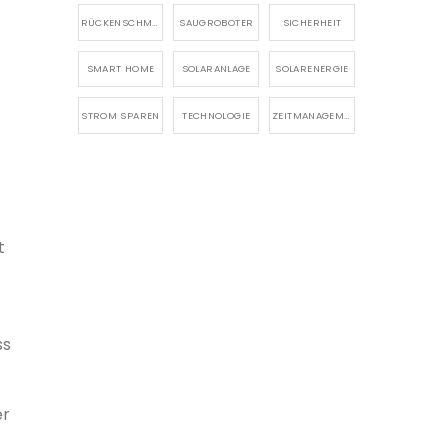
RÜCKENSCHMERZEN
SAUGROBOTER
SICHERHEIT
SMART HOME
SOLARANLAGE
SOLARENERGIE
STROM SPAREN
TECHNOLOGIE
ZEITMANAGEMENT
t
ss
er