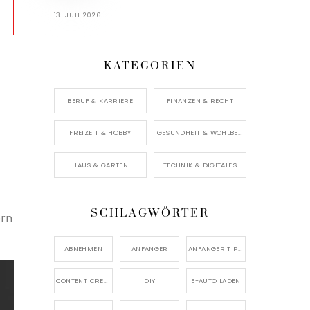
13. JULI 2026
KATEGORIEN
BERUF & KARRIERE
FINANZEN & RECHT
FREIZEIT & HOBBY
GESUNDHEIT & WOHLBEFINDEN
HAUS & GARTEN
TECHNIK & DIGITALES
SCHLAGWÖRTER
ern
ABNEHMEN
ANFÄNGER
ANFÄNGER TIPPS
CONTENT CREATION
DIY
E-AUTO LADEN