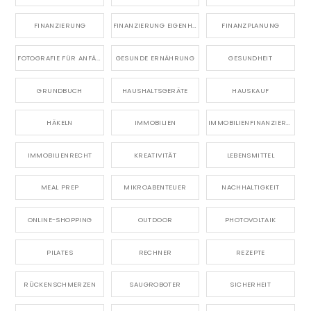
FINANZIERUNG
FINANZIERUNG EIGENHEIM
FINANZPLANUNG
FOTOGRAFIE FÜR ANFÄNGER
GESUNDE ERNÄHRUNG
GESUNDHEIT
GRUNDBUCH
HAUSHALTSGERÄTE
HAUSKAUF
HÄKELN
IMMOBILIEN
IMMOBILIENFINANZIERUNG
IMMOBILIENRECHT
KREATIVITÄT
LEBENSMITTEL
MEAL PREP
MIKROABENTEUER
NACHHALTIGKEIT
ONLINE-SHOPPING
OUTDOOR
PHOTOVOLTAIK
PILATES
RECHNER
REZEPTE
RÜCKENSCHMERZEN
SAUGROBOTER
SICHERHEIT