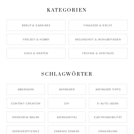
KATEGORIEN
BERUF & KARRIERE
FINANZEN & RECHT
FREIZEIT & HOBBY
GESUNDHEIT & WOHLBEFINDEN
HAUS & GARTEN
TECHNIK & DIGITALES
SCHLAGWÖRTER
ABNEHMEN
ANFÄNGER
ANFÄNGER TIPPS
CONTENT CREATION
DIY
E-AUTO LADEN
EIGENHEIM BAUEN
EIGENKAPITAL
ELEKTROMOBILITÄT
ENERGIEEFFIZIENZ
ENERGIE SPAREN
ERNÄHRUNG