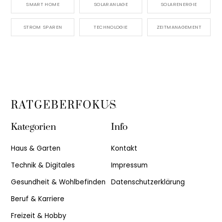
SMART HOME
SOLARANLAGE
SOLARENERGIE
STROM SPAREN
TECHNOLOGIE
ZEITMANAGEMENT
Back
RATGEBERFOKUS
To
Kategorien
Info
Top
Haus & Garten
Kontakt
Technik & Digitales
Impressum
Gesundheit & Wohlbefinden
Datenschutzerklärung
Beruf & Karriere
Freizeit & Hobby