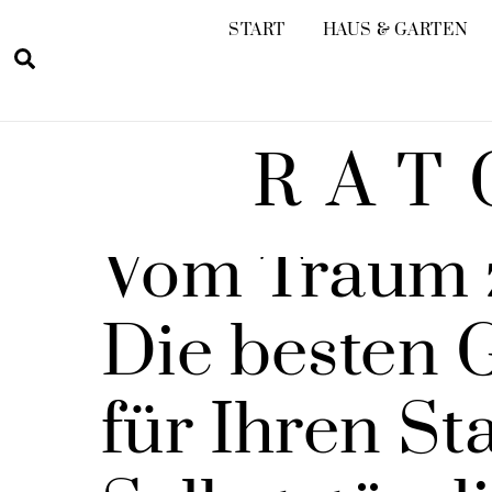
Skip
START
HAUS & GARTEN
to
Search
content
RAT
LINA SOMMER
BERUF & KARRIERE
Vom Traum 
Die besten 
für Ihren Sta