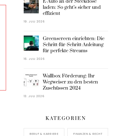
E-Auto an der Steckdose
laden: So geht’s sicher und
effizient
19. JULI 2026
Greenscreen einrichten: Die
Schritt-für-Schritt-Anleitung
für perfekte Streams
16. JULI 2026
Wallbox Förderung: Ihr
Wegweiser zu den besten
Zuschüssen 2024
13. JULI 2026
KATEGORIEN
BERUF & KARRIERE
FINANZEN & RECHT