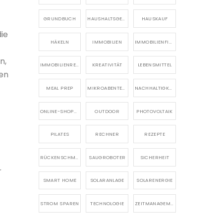
GRUNDBUCH
HAUSHALTSGERÄTE
HAUSKAUF
die
HÄKELN
IMMOBILIEN
IMMOBILIENFINANZIERUNG
n,
IMMOBILIENRECHT
KREATIVITÄT
LEBENSMITTEL
den
MEAL PREP
MIKROABENTEUER
NACHHALTIGKEIT
ONLINE-SHOPPING
OUTDOOR
PHOTOVOLTAIK
PILATES
RECHNER
REZEPTE
RÜCKENSCHMERZEN
SAUGROBOTER
SICHERHEIT
r
SMART HOME
SOLARANLAGE
SOLARENERGIE
STROM SPAREN
TECHNOLOGIE
ZEITMANAGEMENT