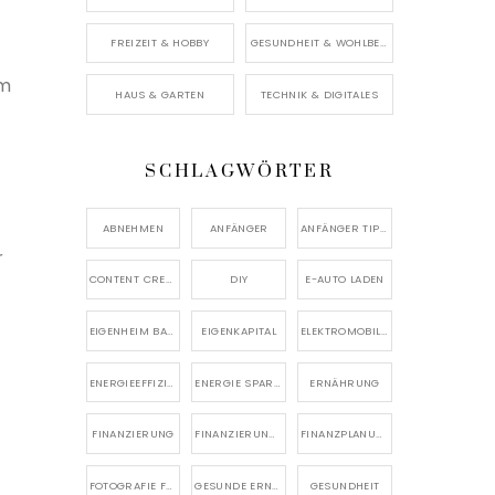
FREIZEIT & HOBBY
GESUNDHEIT & WOHLBEFINDEN
um
HAUS & GARTEN
TECHNIK & DIGITALES
SCHLAGWÖRTER
ABNEHMEN
ANFÄNGER
ANFÄNGER TIPPS
r
CONTENT CREATION
DIY
E-AUTO LADEN
EIGENHEIM BAUEN
EIGENKAPITAL
ELEKTROMOBILITÄT
ENERGIEEFFIZIENZ
ENERGIE SPAREN
ERNÄHRUNG
FINANZIERUNG
FINANZIERUNG EIGENHEIM
FINANZPLANUNG
FOTOGRAFIE FÜR ANFÄNGER
GESUNDE ERNÄHRUNG
GESUNDHEIT