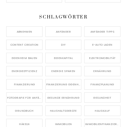
SCHLAGWÖRTER
ABNEHMEN
ANFÄNGER
ANFÄNGER TIPPS
CONTENT CREATION
DIY
E-AUTO LADEN
EIGENHEIM BAUEN
EIGENKAPITAL
ELEKTROMOBILITÄT
ENERGIEEFFIZIENZ
ENERGIE SPAREN
ERNÄHRUNG
FINANZIERUNG
FINANZIERUNG EIGENHEIM
FINANZPLANUNG
FOTOGRAFIE FÜR ANFÄNGER
GESUNDE ERNÄHRUNG
GESUNDHEIT
GRUNDBUCH
HAUSHALTSGERÄTE
HAUSKAUF
HÄKELN
IMMOBILIEN
IMMOBILIENFINANZIERUNG