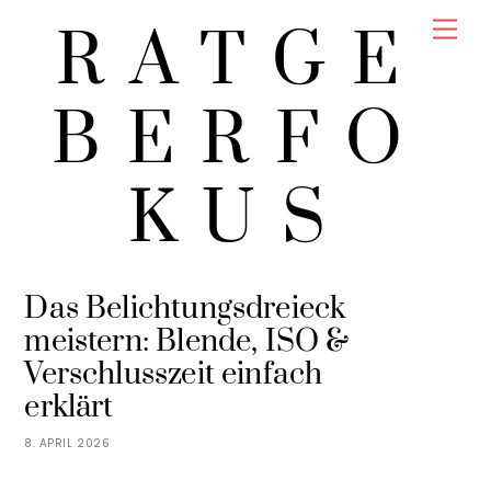
Skip
Men
RATGE
to
content
BERFO
KUS
LINA SOMMER
FREIZEIT & HOBBY
Das Belichtungsdreieck
meistern: Blende, ISO &
Verschlusszeit einfach
erklärt
8. APRIL 2026