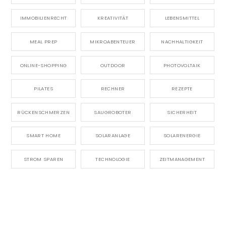
IMMOBILIENRECHT
KREATIVITÄT
LEBENSMITTEL
MEAL PREP
MIKROABENTEUER
NACHHALTIGKEIT
ONLINE-SHOPPING
OUTDOOR
PHOTOVOLTAIK
PILATES
RECHNER
REZEPTE
RÜCKENSCHMERZEN
SAUGROBOTER
SICHERHEIT
SMART HOME
SOLARANLAGE
SOLARENERGIE
STROM SPAREN
TECHNOLOGIE
ZEITMANAGEMENT