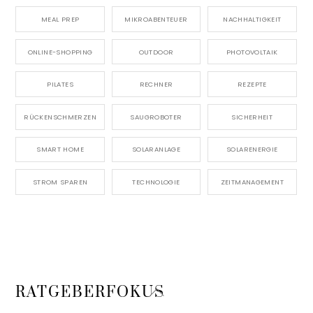
MEAL PREP
MIKROABENTEUER
NACHHALTIGKEIT
ONLINE-SHOPPING
OUTDOOR
PHOTOVOLTAIK
PILATES
RECHNER
REZEPTE
RÜCKENSCHMERZEN
SAUGROBOTER
SICHERHEIT
SMART HOME
SOLARANLAGE
SOLARENERGIE
STROM SPAREN
TECHNOLOGIE
ZEITMANAGEMENT
Back
RATGEBERFOKUS
To