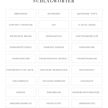
SCHLAGWÖRTER
ABNEHMEN
ANFÄNGER
ANFÄNGER TIPPS
CONTENT CREATION
DIY
E-AUTO LADEN
EIGENHEIM BAUEN
EIGENKAPITAL
ELEKTROMOBILITÄT
ENERGIEEFFIZIENZ
ENERGIE SPAREN
ERNÄHRUNG
FINANZIERUNG
FINANZIERUNG EIGENHEIM
FINANZPLANUNG
FOTOGRAFIE FÜR ANFÄNGER
GESUNDE ERNÄHRUNG
GESUNDHEIT
GRUNDBUCH
HAUSHALTSGERÄTE
HAUSKAUF
HÄKELN
IMMOBILIEN
IMMOBILIENFINANZIERUNG
IMMOBILIENRECHT
KREATIVITÄT
LEBENSMITTEL