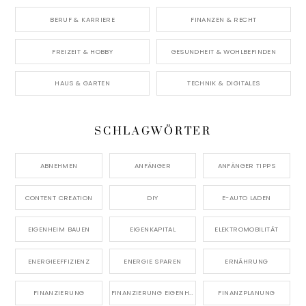
BERUF & KARRIERE
FINANZEN & RECHT
FREIZEIT & HOBBY
GESUNDHEIT & WOHLBEFINDEN
HAUS & GARTEN
TECHNIK & DIGITALES
SCHLAGWÖRTER
ABNEHMEN
ANFÄNGER
ANFÄNGER TIPPS
CONTENT CREATION
DIY
E-AUTO LADEN
EIGENHEIM BAUEN
EIGENKAPITAL
ELEKTROMOBILITÄT
ENERGIEEFFIZIENZ
ENERGIE SPAREN
ERNÄHRUNG
FINANZIERUNG
FINANZIERUNG EIGENHEIM
FINANZPLANUNG