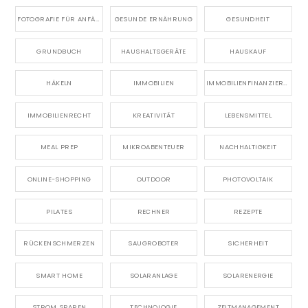
FOTOGRAFIE FÜR ANFÄNGER
GESUNDE ERNÄHRUNG
GESUNDHEIT
GRUNDBUCH
HAUSHALTSGERÄTE
HAUSKAUF
HÄKELN
IMMOBILIEN
IMMOBILIENFINANZIERUNG
IMMOBILIENRECHT
KREATIVITÄT
LEBENSMITTEL
MEAL PREP
MIKROABENTEUER
NACHHALTIGKEIT
ONLINE-SHOPPING
OUTDOOR
PHOTOVOLTAIK
PILATES
RECHNER
REZEPTE
RÜCKENSCHMERZEN
SAUGROBOTER
SICHERHEIT
SMART HOME
SOLARANLAGE
SOLARENERGIE
STROM SPAREN
TECHNOLOGIE
ZEITMANAGEMENT