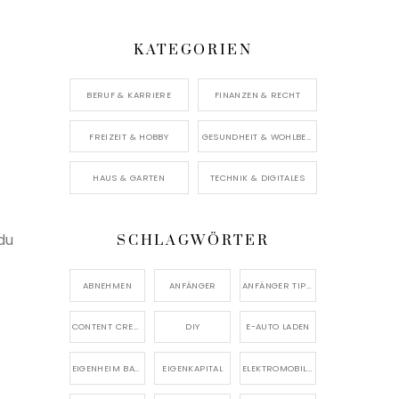
KATEGORIEN
BERUF & KARRIERE
FINANZEN & RECHT
FREIZEIT & HOBBY
GESUNDHEIT & WOHLBEFINDEN
HAUS & GARTEN
TECHNIK & DIGITALES
du
SCHLAGWÖRTER
ABNEHMEN
ANFÄNGER
ANFÄNGER TIPPS
CONTENT CREATION
DIY
E-AUTO LADEN
EIGENHEIM BAUEN
EIGENKAPITAL
ELEKTROMOBILITÄT