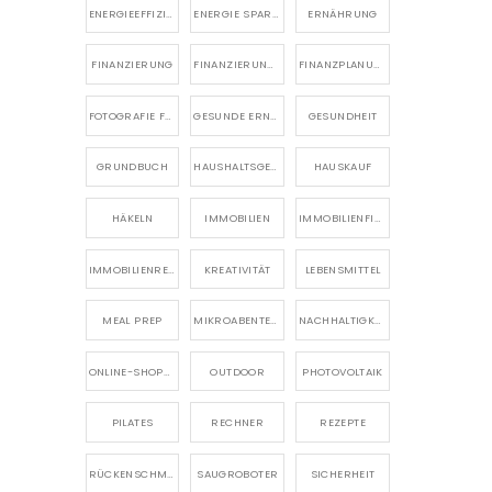
ENERGIEEFFIZIENZ
ENERGIE SPAREN
ERNÄHRUNG
FINANZIERUNG
FINANZIERUNG EIGENHEIM
FINANZPLANUNG
FOTOGRAFIE FÜR ANFÄNGER
GESUNDE ERNÄHRUNG
GESUNDHEIT
GRUNDBUCH
HAUSHALTSGERÄTE
HAUSKAUF
HÄKELN
IMMOBILIEN
IMMOBILIENFINANZIERUNG
IMMOBILIENRECHT
KREATIVITÄT
LEBENSMITTEL
MEAL PREP
MIKROABENTEUER
NACHHALTIGKEIT
ONLINE-SHOPPING
OUTDOOR
PHOTOVOLTAIK
PILATES
RECHNER
REZEPTE
RÜCKENSCHMERZEN
SAUGROBOTER
SICHERHEIT