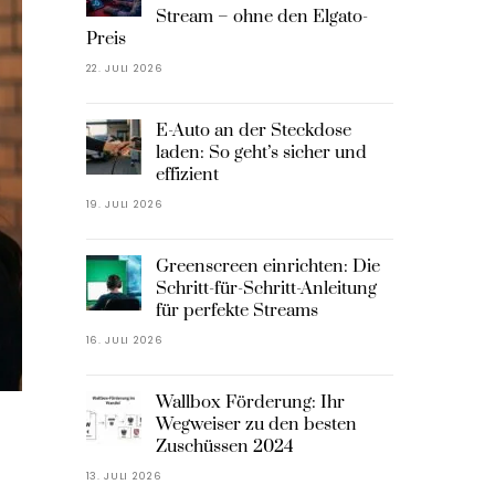
Stream – ohne den Elgato-
Preis
22. JULI 2026
E-Auto an der Steckdose
laden: So geht’s sicher und
effizient
19. JULI 2026
Greenscreen einrichten: Die
Schritt-für-Schritt-Anleitung
für perfekte Streams
16. JULI 2026
Wallbox Förderung: Ihr
Wegweiser zu den besten
Zuschüssen 2024
13. JULI 2026