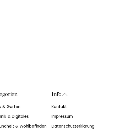
Back
egorien
Info
To
s & Garten
Kontakt
Top
nik & Digitales
Impressum
undheit & Wohlbefinden
Datenschutzerklärung