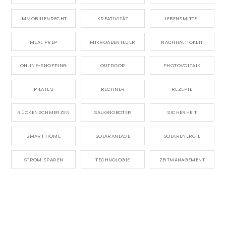
IMMOBILIENRECHT
KREATIVITÄT
LEBENSMITTEL
MEAL PREP
MIKROABENTEUER
NACHHALTIGKEIT
ONLINE-SHOPPING
OUTDOOR
PHOTOVOLTAIK
PILATES
RECHNER
REZEPTE
RÜCKENSCHMERZEN
SAUGROBOTER
SICHERHEIT
SMART HOME
SOLARANLAGE
SOLARENERGIE
STROM SPAREN
TECHNOLOGIE
ZEITMANAGEMENT