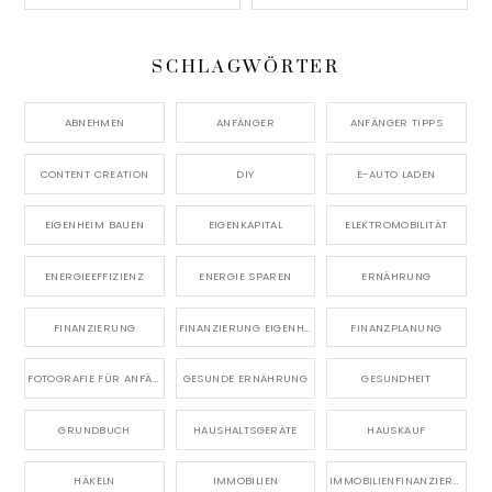
SCHLAGWÖRTER
ABNEHMEN
ANFÄNGER
ANFÄNGER TIPPS
CONTENT CREATION
DIY
E-AUTO LADEN
EIGENHEIM BAUEN
EIGENKAPITAL
ELEKTROMOBILITÄT
ENERGIEEFFIZIENZ
ENERGIE SPAREN
ERNÄHRUNG
FINANZIERUNG
FINANZIERUNG EIGENHEIM
FINANZPLANUNG
FOTOGRAFIE FÜR ANFÄNGER
GESUNDE ERNÄHRUNG
GESUNDHEIT
GRUNDBUCH
HAUSHALTSGERÄTE
HAUSKAUF
HÄKELN
IMMOBILIEN
IMMOBILIENFINANZIERUNG