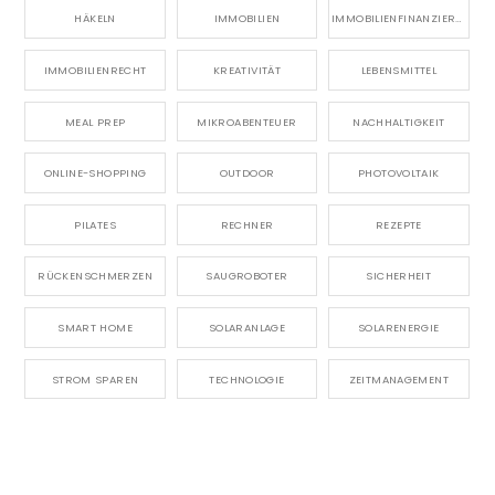
HÄKELN
IMMOBILIEN
IMMOBILIENFINANZIERUNG
IMMOBILIENRECHT
KREATIVITÄT
LEBENSMITTEL
MEAL PREP
MIKROABENTEUER
NACHHALTIGKEIT
ONLINE-SHOPPING
OUTDOOR
PHOTOVOLTAIK
PILATES
RECHNER
REZEPTE
RÜCKENSCHMERZEN
SAUGROBOTER
SICHERHEIT
SMART HOME
SOLARANLAGE
SOLARENERGIE
STROM SPAREN
TECHNOLOGIE
ZEITMANAGEMENT