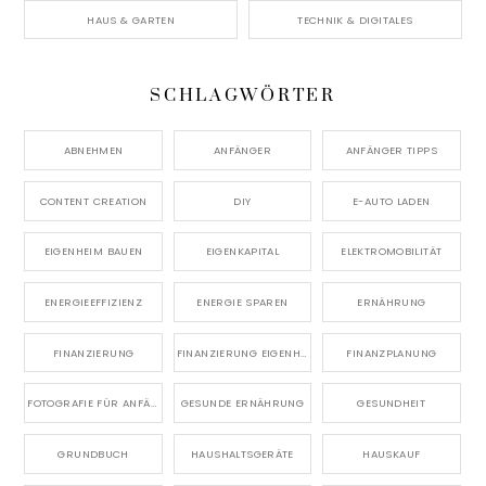
HAUS & GARTEN
TECHNIK & DIGITALES
SCHLAGWÖRTER
ABNEHMEN
ANFÄNGER
ANFÄNGER TIPPS
CONTENT CREATION
DIY
E-AUTO LADEN
EIGENHEIM BAUEN
EIGENKAPITAL
ELEKTROMOBILITÄT
ENERGIEEFFIZIENZ
ENERGIE SPAREN
ERNÄHRUNG
FINANZIERUNG
FINANZIERUNG EIGENHEIM
FINANZPLANUNG
FOTOGRAFIE FÜR ANFÄNGER
GESUNDE ERNÄHRUNG
GESUNDHEIT
GRUNDBUCH
HAUSHALTSGERÄTE
HAUSKAUF