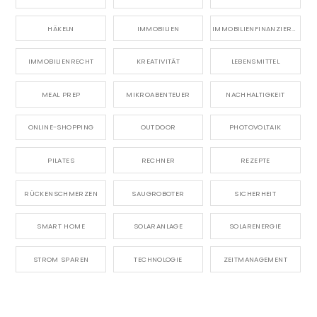
HÄKELN
IMMOBILIEN
IMMOBILIENFINANZIERUNG
IMMOBILIENRECHT
KREATIVITÄT
LEBENSMITTEL
MEAL PREP
MIKROABENTEUER
NACHHALTIGKEIT
ONLINE-SHOPPING
OUTDOOR
PHOTOVOLTAIK
PILATES
RECHNER
REZEPTE
RÜCKENSCHMERZEN
SAUGROBOTER
SICHERHEIT
SMART HOME
SOLARANLAGE
SOLARENERGIE
STROM SPAREN
TECHNOLOGIE
ZEITMANAGEMENT