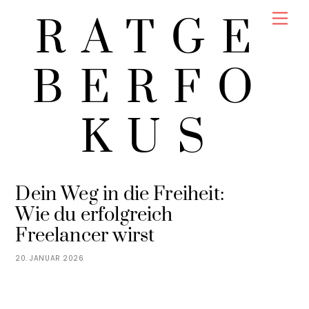
Skip
Men
RATGE
to
content
BERFO
KUS
LINA SOMMER
BERUF & KARRIERE
Dein Weg in die Freiheit:
Wie du erfolgreich
Freelancer wirst
20. JANUAR 2026