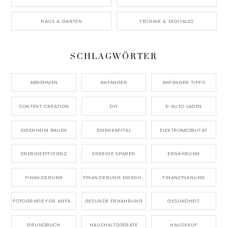
HAUS & GARTEN
TECHNIK & DIGITALES
SCHLAGWÖRTER
ABNEHMEN
ANFÄNGER
ANFÄNGER TIPPS
CONTENT CREATION
DIY
E-AUTO LADEN
EIGENHEIM BAUEN
EIGENKAPITAL
ELEKTROMOBILITÄT
ENERGIEEFFIZIENZ
ENERGIE SPAREN
ERNÄHRUNG
FINANZIERUNG
FINANZIERUNG EIGENHEIM
FINANZPLANUNG
FOTOGRAFIE FÜR ANFÄNGER
GESUNDE ERNÄHRUNG
GESUNDHEIT
GRUNDBUCH
HAUSHALTSGERÄTE
HAUSKAUF