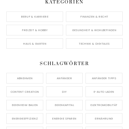
KATEGORIEN
BERUF & KARRIERE
FINANZEN & RECHT
FREIZEIT & HOBBY
GESUNDHEIT & WOHLBEFINDEN
HAUS & GARTEN
TECHNIK & DIGITALES
SCHLAGWÖRTER
ABNEHMEN
ANFÄNGER
ANFÄNGER TIPPS
CONTENT CREATION
DIY
E-AUTO LADEN
EIGENHEIM BAUEN
EIGENKAPITAL
ELEKTROMOBILITÄT
ENERGIEEFFIZIENZ
ENERGIE SPAREN
ERNÄHRUNG