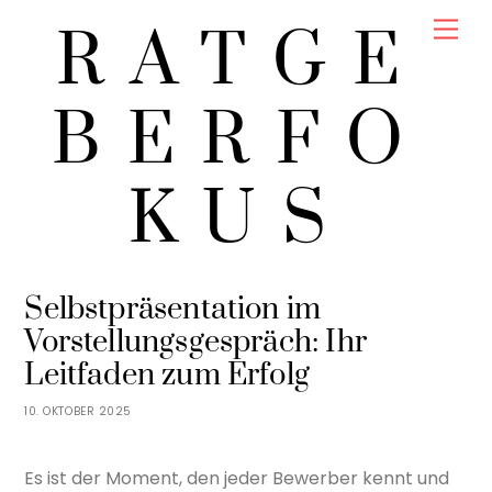
Skip
Men
RATGE
to
content
BERFO
KUS
LINA SOMMER
BERUF & KARRIERE
Selbstpräsentation im
Vorstellungsgespräch: Ihr
Leitfaden zum Erfolg
10. OKTOBER 2025
Es ist der Moment, den jeder Bewerber kennt und