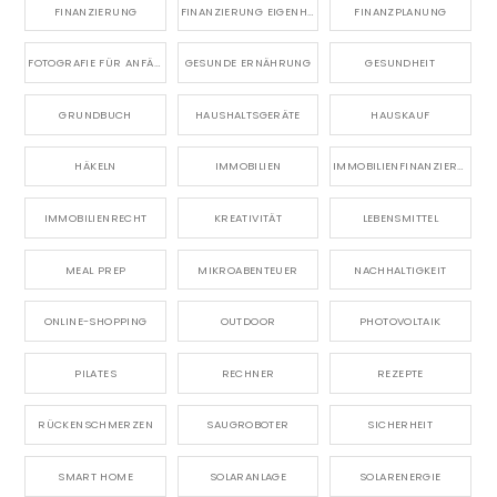
FINANZIERUNG
FINANZIERUNG EIGENHEIM
FINANZPLANUNG
FOTOGRAFIE FÜR ANFÄNGER
GESUNDE ERNÄHRUNG
GESUNDHEIT
GRUNDBUCH
HAUSHALTSGERÄTE
HAUSKAUF
HÄKELN
IMMOBILIEN
IMMOBILIENFINANZIERUNG
IMMOBILIENRECHT
KREATIVITÄT
LEBENSMITTEL
MEAL PREP
MIKROABENTEUER
NACHHALTIGKEIT
ONLINE-SHOPPING
OUTDOOR
PHOTOVOLTAIK
PILATES
RECHNER
REZEPTE
RÜCKENSCHMERZEN
SAUGROBOTER
SICHERHEIT
SMART HOME
SOLARANLAGE
SOLARENERGIE