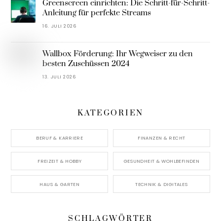
Greenscreen einrichten: Die Schritt-für-Schritt-
Anleitung für perfekte Streams
16. JULI 2026
Wallbox Förderung: Ihr Wegweiser zu den
besten Zuschüssen 2024
13. JULI 2026
KATEGORIEN
BERUF & KARRIERE
FINANZEN & RECHT
FREIZEIT & HOBBY
GESUNDHEIT & WOHLBEFINDEN
HAUS & GARTEN
TECHNIK & DIGITALES
SCHLAGWÖRTER