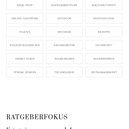
MEAL PREP
MIKROABENTEUER
NACHHALTIGKEIT
ONLINE-SHOPPING
OUTDOOR
PHOTOVOLTAIK
PILATES
RECHNER
REZEPTE
RÜCKENSCHMERZEN
SAUGROBOTER
SICHERHEIT
SMART HOME
SOLARANLAGE
SOLARENERGIE
STROM SPAREN
TECHNOLOGIE
ZEITMANAGEMENT
Back
RATGEBERFOKUS
To