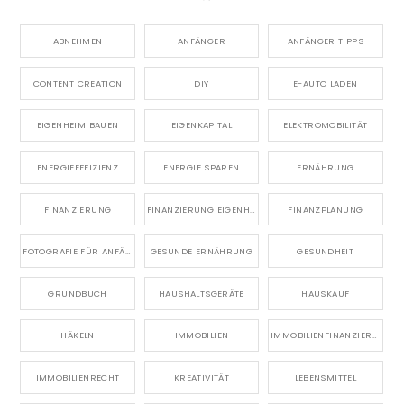
ABNEHMEN
ANFÄNGER
ANFÄNGER TIPPS
CONTENT CREATION
DIY
E-AUTO LADEN
EIGENHEIM BAUEN
EIGENKAPITAL
ELEKTROMOBILITÄT
ENERGIEEFFIZIENZ
ENERGIE SPAREN
ERNÄHRUNG
FINANZIERUNG
FINANZIERUNG EIGENHEIM
FINANZPLANUNG
FOTOGRAFIE FÜR ANFÄNGER
GESUNDE ERNÄHRUNG
GESUNDHEIT
GRUNDBUCH
HAUSHALTSGERÄTE
HAUSKAUF
HÄKELN
IMMOBILIEN
IMMOBILIENFINANZIERUNG
IMMOBILIENRECHT
KREATIVITÄT
LEBENSMITTEL